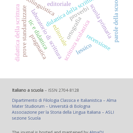
sociolinguistica
didattica della scrittura
parole della scuola
editoriale
scuola primaria
didattica della scrittura
proverbi
prove standardizzate
laboratorio di scrittura
ortografia
tic e didattica
scrittura scolastica
editoriale
recensione
pragmatica
lessico
Italiano a scuola
– ISSN 2704-8128
Dipartimento di Filologia Classica e Italianistica – Alma
Mater Studiorum – Università di Bologna
Associazione per la Storia della Lingua Italiana – ASLI
sezione Scuola
The journal is hosted and mantained by
AlmaDL