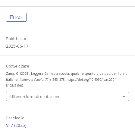
PDF
Pubblicato
2025-06-17
Come citare
Zarra, G. (2025). Leggere Galileo a scuola: qualche spunto didattico per l’ora di
italiano.
Italiano a Scuola
,
7
(1), 263–278. https://doi.org/10.6092/issn.2704-
8128/21962
Ulteriori formati di citazione
Fascicolo
V. 7 (2025)