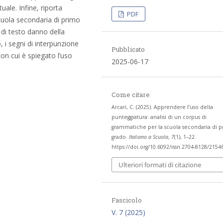
uale. Infine, riporta
PDF
scuola secondaria di primo
i di testo danno della
, i segni di interpunzione
Pubblicato
 con cui è spiegato l’uso
2025-06-17
Come citare
Arcari, C. (2025). Apprendere l’uso della
punteggiatura: analisi di un corpus di
grammatiche per la scuola secondaria di 
grado.
Italiano a Scuola
,
7
(1), 1–22.
https://doi.org/10.6092/issn.2704-8128/2154
Ulteriori formati di citazione
Fascicolo
V. 7 (2025)